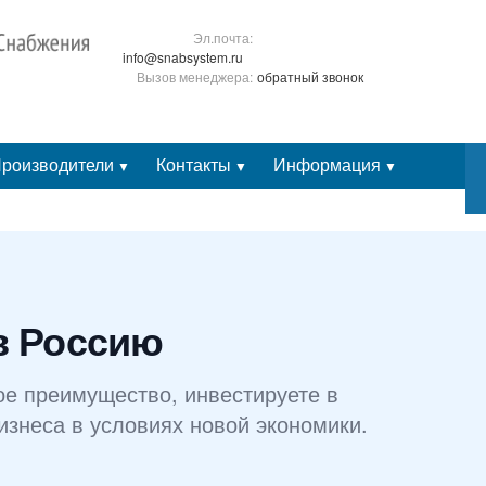
Эл.почта:
info@snabsystem.ru
Вызов менеджера:
обратный звонок
роизводители
Контакты
Информация
▼
▼
▼
Личный кабинет
в Россию
ое преимущество, инвестируете в
изнеса в условиях новой экономики.