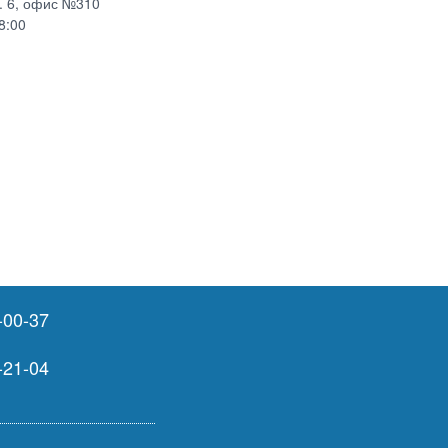
р. 6, офис №310
8:00
-00-37
-21-04