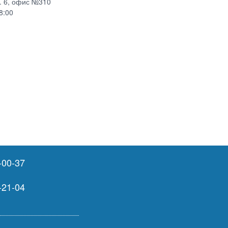
р. 6, офис №310
8:00
-00-37
-21-04