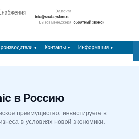
Эл.почта:
info@snabsystem.ru
Вызов менеджера:
обратный звонок
роизводители
Контакты
Информация
▼
▼
▼
Личный кабинет
nic в Россию
ческое преимущество, инвестируете в
изнеса в условиях новой экономики.