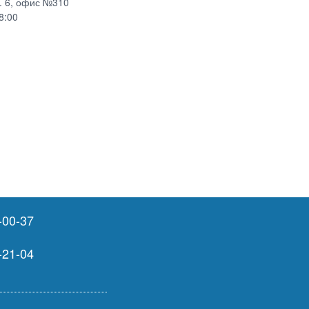
р. 6, офис №310
8:00
-00-37
-21-04