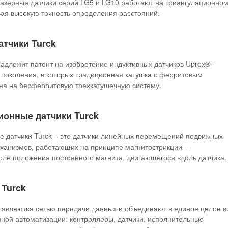
азерные датчики серий LG5 и LG10 работают на триангуляционно
ая высокую точность определения расстояний.
тчики Turck
адлежит патент на изобретение индуктивных датчиков Uprox®–
 поколения, в которых традиционная катушка с ферритовым
на на бесферритовую трехкатушечную систему.
ионные датчики Turck
е датчики Turck – это датчики линейных перемещений подвижных
еханизмов, работающих на принципе магнитострикции –
оле положения постоянного магнита, двигающегося вдоль датчика.
Turck
 являются сетью передачи данных и объединяют в единое целое в
ной автоматизации: контроллеры, датчики, исполнительные