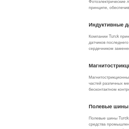
Фотоэлектрические л
принципе, обеспечив
Индуктивные да
Компании Turсk прин
датчиков последнего
сердечником замене
Магнитострикц
Магнитострикционны
частей различных м
бесконтактном контр
Полевые шины 
Полевые шины Turck
средства промышлен