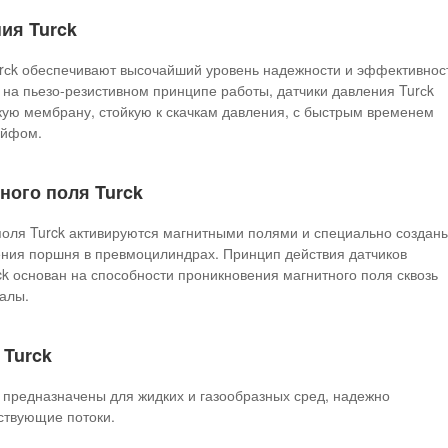
ия Turck
urсk обеспечивают высочайший уровень надежности и эффективнос
на пьезо-резистивном принципе работы, датчики давления Turсk
ую мембрану, стойкую к скачкам давления, с быстрым временем
ейфом.
ного поля Turck
поля Turck активируются магнитными полями и специально создан
ения поршня в превмоцилиндрах. Принцип действия датчиков
ck основан на способности проникновения магнитного поля сквозь
алы.
 Turck
k предназначены для жидких и газообразных сред, надежно
ствующие потоки.