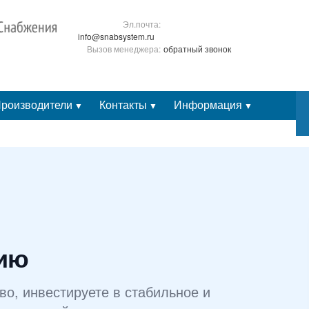
Эл.почта:
info@snabsystem.ru
Вызов менеджера:
обратный звонок
роизводители
Контакты
Информация
▼
▼
▼
Личный кабинет
сию
о, инвестируете в стабильное и