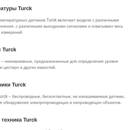
атуры Turck
емпературных датчиков Turck включает модели с различными
инения, с различными выходными сигналами и охватывает весь
 измерений.
 Turck
я – неинвазивные, предназначенные для определения уровня
и цистерн и других емкостей.
ики Turck
urck – беспроводные, бесконтактные, не изнашиваемые датчики,
я обнаружения электропроводящих и непроводящих объектов.
техника Turck