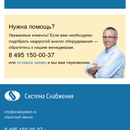
Нужна помощь?
Уважаемые клиенты! Если вам необходимо
подобрать недорогой аналог оборудования —
обратитесь к нашим менеджерам.
8 495 150-00-37
или
оставьте заявку
и мы вам перезвоним.
info@snabsystem.ru
обратный звонок
8 495 150-00-37