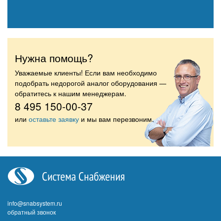
Нужна помощь?
Уважаемые клиенты! Если вам необходимо
подобрать недорогой аналог оборудования —
обратитесь к нашим менеджерам.
8 495 150-00-37
или
оставьте заявку
и мы вам перезвоним.
info@snabsystem.ru
обратный звонок